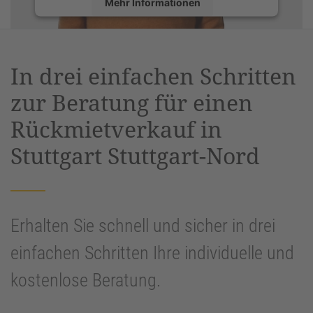
Mehr Informationen
Akzeptieren
powered by
Usercentrics Consent
In drei einfachen Schritten
Management Platform
&
eRecht24
zur Beratung für einen
Rückmietverkauf in
Stuttgart Stuttgart-Nord
Erhalten Sie schnell und sicher in drei
einfachen Schritten Ihre individuelle und
kostenlose Beratung.