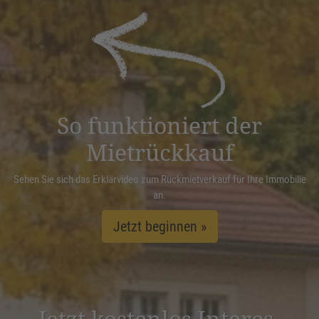
Akzeptieren
powered by
Usercentrics Consent
Management Platform
&
eRecht24
So funktioniert der
Mietrückkauf
Sehen Sie sich das Erklärvideo zum Rückmietverkauf für Ihre Immobilie
an.
Jetzt beginnen »
Jetzt kostenlos Inter­es­