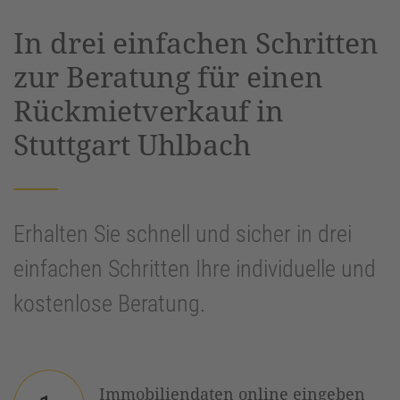
powered by
Usercentrics Consent
In drei einfachen Schritten
Management Platform
&
eRecht24
zur Beratung für einen
Rückmietverkauf in
Stuttgart Uhlbach
Erhalten Sie schnell und sicher in drei
einfachen Schritten Ihre individuelle und
kostenlose Beratung.
Immobiliendaten online eingeben