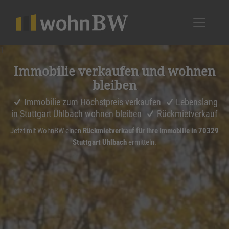
1
Immobilie verkaufen und wohnen
bleiben
Immobilie zum Höchstpreis verkaufen
Lebenslang
in Stuttgart Uhlbach wohnen bleiben
Rückmietverkauf
Jetzt mit WohnBW einen
Rückmietverkauf für Ihre Immobilie in 70329
Stuttgart Uhlbach
ermitteln.