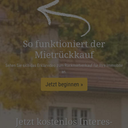
powered by
Usercentrics Consent
Management Platform
&
eRecht24
So funktioniert der
Mietrückkauf
Sehen Sie sich das Erklärvideo zum Rückmietverkauf für Ihre Immobilie
an.
Jetzt beginnen »
Jetzt kostenlos Inter­es­