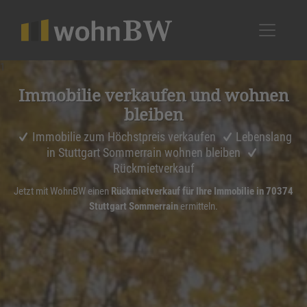
1
Immobilie verkaufen und wohnen
bleiben
Immobilie zum Höchstpreis verkaufen
Lebenslang
in Stuttgart Sommerrain wohnen bleiben
Rückmietverkauf
Jetzt mit WohnBW einen
Rückmietverkauf für Ihre Immobilie in 70374
Stuttgart Sommerrain
ermitteln.