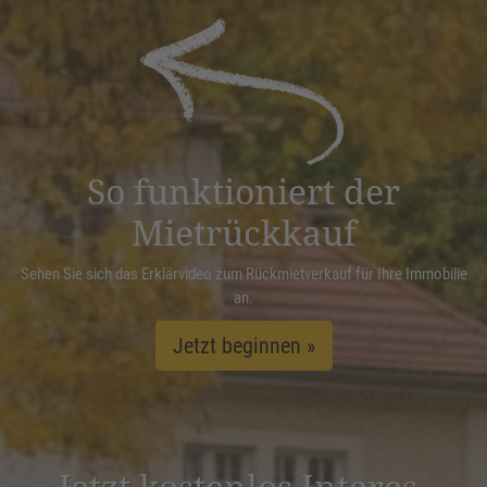
Akzeptieren
powered by
Usercentrics Consent
Management Platform
&
eRecht24
So funktioniert der
Mietrückkauf
Sehen Sie sich das Erklärvideo zum Rückmietverkauf für Ihre Immobilie
an.
Jetzt beginnen »
Jetzt kostenlos Inter­es­