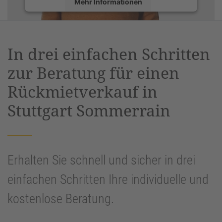
Mehr Informationen
Akzeptieren
powered by
Usercentrics Consent
In drei einfachen Schritten
Management Platform
&
eRecht24
zur Beratung für einen
Rückmietverkauf in
Stuttgart Sommerrain
Erhalten Sie schnell und sicher in drei
einfachen Schritten Ihre individuelle und
kostenlose Beratung.