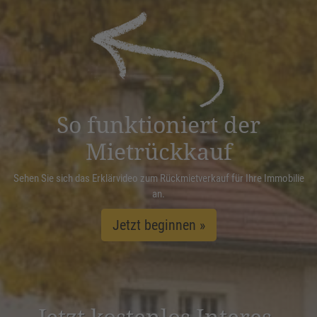
Akzeptieren
powered by
Usercentrics Consent
Management Platform
&
eRecht24
So funktioniert der
Mietrückkauf
Sehen Sie sich das Erklärvideo zum Rückmietverkauf für Ihre Immobilie
an.
Jetzt beginnen »
Jetzt kostenlos Inter­es­