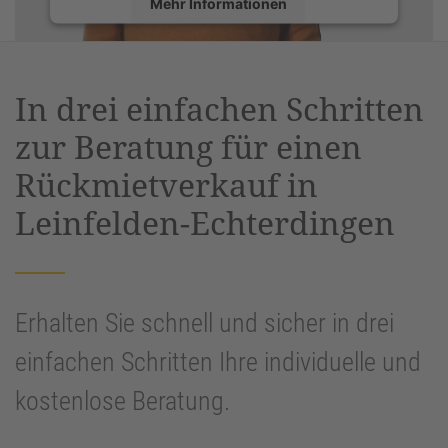
Mehr Informationen
Akzeptieren
powered by
Usercentrics Consent
In drei einfachen Schritten
Management Platform
&
eRecht24
zur Beratung für einen
Rückmietverkauf in
Leinfelden-Echterdingen
Erhalten Sie schnell und sicher in drei
einfachen Schritten Ihre individuelle und
kostenlose Beratung.