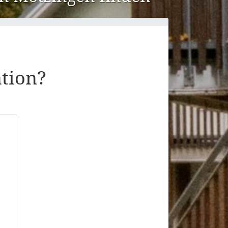
ation?