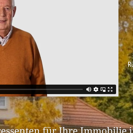
R
er­es­senten für Ihre Immobilie