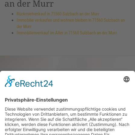
an der Murr
Rückmietverkauf in 71560 Sulzbach an der Murr
Immobilie verkaufen und wohnen bleiben in 71560 Sulzbach an
der Murr
Immobilienverkauf im Alter in 71560 Sulzbach an der Murr
Haus oder Wohnung
verkaufen und darin
wohnen bleiben
Verkaufen Sie Ihr Haus oder Ihre
Eigen­tums­woh­nung und bleiben Sie
darin wohnen.