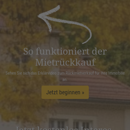
Akzeptieren
powered by
Usercentrics Consent
Management Platform
&
eRecht24
So funktioniert der
Mietrückkauf
Sehen Sie sich das Erklärvideo zum Rückmietverkauf für Ihre Immobilie
an.
Jetzt beginnen »
Jetzt kostenlos Inter­es­