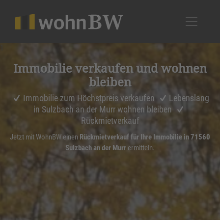
1
Immobilie verkaufen und wohnen
bleiben
Immobilie zum Höchstpreis verkaufen
Lebenslang
in Sulzbach an der Murr wohnen bleiben
Rückmietverkauf
Jetzt mit WohnBW einen
Rückmietverkauf für Ihre Immobilie in 71560
Sulzbach an der Murr
ermitteln.