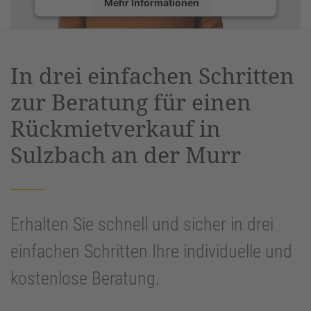
Mehr Informationen
Akzeptieren
powered by
Usercentrics Consent
In drei einfachen Schritten
Management Platform
&
eRecht24
zur Beratung für einen
Rückmietverkauf in
Sulzbach an der Murr
Erhalten Sie schnell und sicher in drei
einfachen Schritten Ihre individuelle und
kostenlose Beratung.