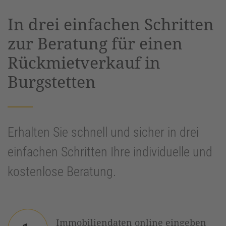
powered by
Usercentrics Consent
In drei einfachen Schritten
Management Platform
&
eRecht24
zur Beratung für einen
Rückmietverkauf in
Burgstetten
Erhalten Sie schnell und sicher in drei
einfachen Schritten Ihre individuelle und
kostenlose Beratung.
Immobiliendaten online eingeben