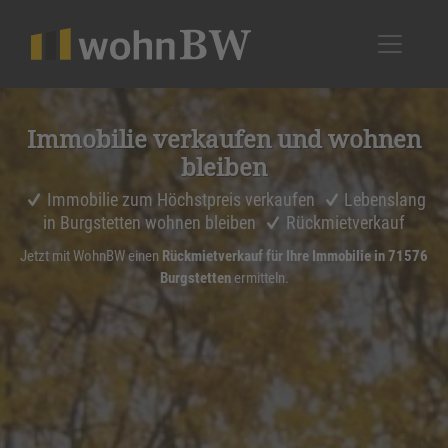
1
Immobilie verkaufen und wohnen
bleiben
Immobilie zum Höchstpreis verkaufen
Lebenslang
in Burgstetten wohnen bleiben
Rückmietverkauf
Jetzt mit WohnBW einen
Rückmietverkauf für Ihre Immobilie in 71576
Burgstetten
ermitteln.