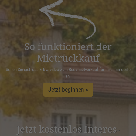
powered by
Usercentrics Consent
Management Platform
&
eRecht24
So funktioniert der
Mietrückkauf
Sehen Sie sich das Erklärvideo zum Rückmietverkauf für Ihre Immobilie
an.
Jetzt beginnen »
Jetzt kostenlos Inter­es­