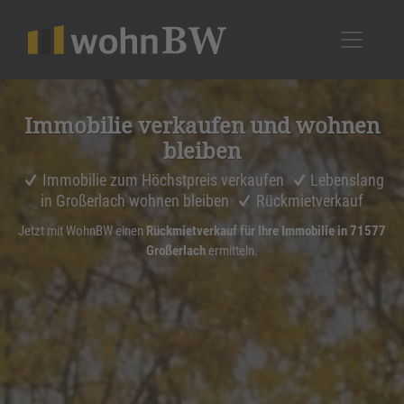
1
Immobilie verkaufen und wohnen
bleiben
Immobilie zum Höchstpreis verkaufen
Lebenslang
in Großerlach wohnen bleiben
Rückmietverkauf
Jetzt mit WohnBW einen
Rückmietverkauf für Ihre Immobilie in 71577
Großerlach
ermitteln.