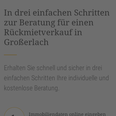
powered by
Usercentrics Consent
In drei einfachen Schritten
Management Platform
&
eRecht24
zur Beratung für einen
Rückmietverkauf in
Großerlach
Erhalten Sie schnell und sicher in drei
einfachen Schritten Ihre individuelle und
kostenlose Beratung.
Immobiliendaten online eingeben