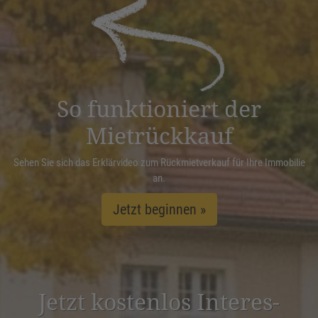
powered by
Usercentrics Consent
Management Platform
&
eRecht24
So funktioniert der
Mietrückkauf
Sehen Sie sich das Erklärvideo zum Rückmietverkauf für Ihre Immobilie
an.
Jetzt beginnen »
Jetzt kostenlos Inter­es­