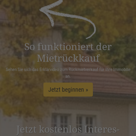
powered by
Usercentrics Consent
Management Platform
&
eRecht24
So funktioniert der
Mietrückkauf
Sehen Sie sich das Erklärvideo zum Rückmietverkauf für Ihre Immobilie
an.
Jetzt beginnen »
Jetzt kostenlos Inter­es­