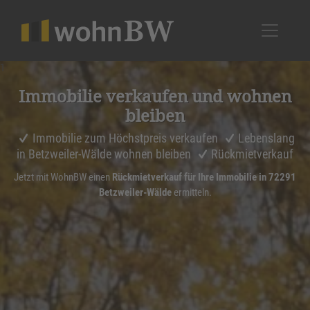
1
Immobilie verkaufen und wohnen
bleiben
Immobilie zum Höchstpreis verkaufen
Lebenslang
in Betzweiler-Wälde wohnen bleiben
Rückmietverkauf
Jetzt mit WohnBW einen
Rückmietverkauf für Ihre Immobilie in 72291
Betzweiler-Wälde
ermitteln.