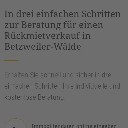
powered by
Usercentrics Consent
In drei einfachen Schritten
Management Platform
&
eRecht24
zur Beratung für einen
Rückmietverkauf in
Betzweiler-Wälde
Erhalten Sie schnell und sicher in drei
einfachen Schritten Ihre individuelle und
kostenlose Beratung.
Immobiliendaten online eingeben