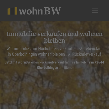
1
Immobilie verkaufen und wohnen
bleiben
Immobilie zum Höchstpreis verkaufen
Lebenslang
in Oberboihingen wohnen bleiben
Rückmietverkauf
Jetzt mit WohnBW einen
Rückmietverkauf für Ihre Immobilie in 72644
Oberboihingen
ermitteln.