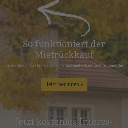
powered by
Usercentrics Consent
Management Platform
&
eRecht24
So funktioniert der
Mietrückkauf
Sehen Sie sich das Erklärvideo zum Rückmietverkauf für Ihre Immobilie
an.
Jetzt beginnen »
Jetzt kostenlos Inter­es­