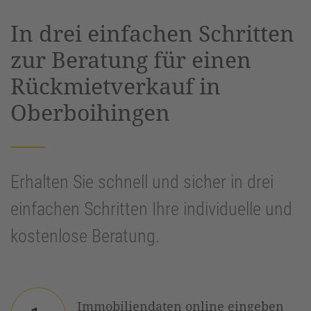
powered by
Usercentrics Consent
In drei einfachen Schritten
Management Platform
&
eRecht24
zur Beratung für einen
Rückmietverkauf in
Oberboihingen
Erhalten Sie schnell und sicher in drei
einfachen Schritten Ihre individuelle und
kostenlose Beratung.
Immobiliendaten online eingeben