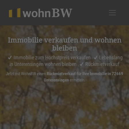
1
Immobilie verkaufen und wohnen
bleiben
Immobilie zum Höchstpreis verkaufen
Lebenslang
in Unterensingen wohnen bleiben
Rückmietverkauf
Jetzt mit WohnBW einen
Rückmietverkauf für Ihre Immobilie in 72669
Unterensingen
ermitteln.