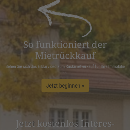
powered by
Usercentrics Consent
Management Platform
&
eRecht24
So funktioniert der
Mietrückkauf
Sehen Sie sich das Erklärvideo zum Rückmietverkauf für Ihre Immobilie
an.
Jetzt beginnen »
Jetzt kostenlos Inter­es­