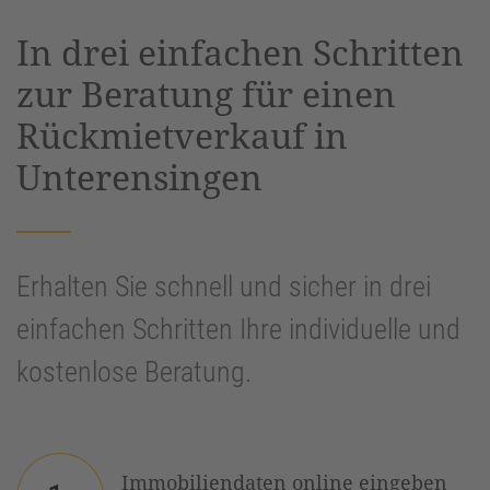
powered by
Usercentrics Consent
In drei einfachen Schritten
Management Platform
&
eRecht24
zur Beratung für einen
Rückmietverkauf in
Unterensingen
Erhalten Sie schnell und sicher in drei
einfachen Schritten Ihre individuelle und
kostenlose Beratung.
Immobiliendaten online eingeben