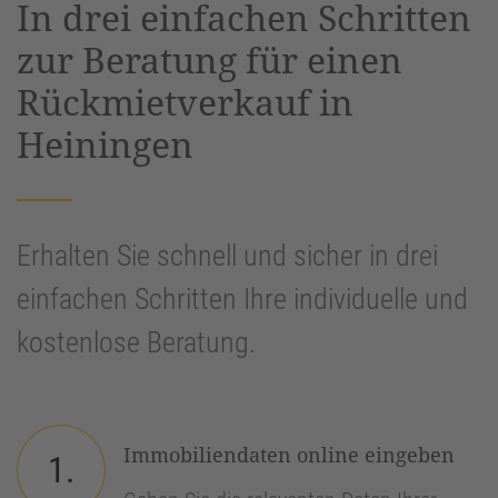
In drei einfachen Schritten
Management Platform
&
eRecht24
zur Beratung für einen
Rückmietverkauf in
Heiningen
Erhalten Sie schnell und sicher in drei
einfachen Schritten Ihre individuelle und
kostenlose Beratung.
Immobiliendaten online eingeben
1.