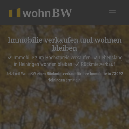
1
Immobilie verkaufen und wohnen
bleiben
Immobilie zum Höchstpreis verkaufen
Lebenslang
in Heiningen wohnen bleiben
Rückmietverkauf
Jetzt mit WohnBW einen
Rückmietverkauf für Ihre Immobilie in 73092
Heiningen
ermitteln.