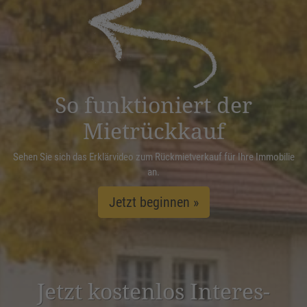
powered by
Usercentrics Consent
Management Platform
&
eRecht24
So funktioniert der
Mietrückkauf
Sehen Sie sich das Erklärvideo zum Rückmietverkauf für Ihre Immobilie
an.
Jetzt beginnen »
Jetzt kostenlos Inter­es­