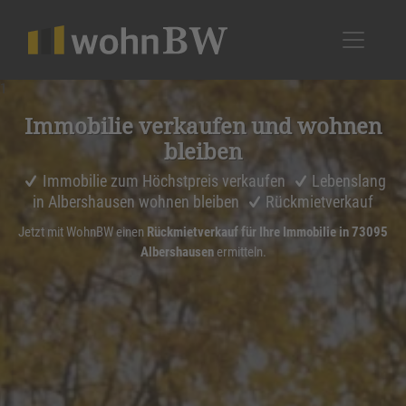
1
Immobilie verkaufen und wohnen
bleiben
Immobilie zum Höchstpreis verkaufen
Lebenslang
in Albershausen wohnen bleiben
Rückmietverkauf
Jetzt mit WohnBW einen
Rückmietverkauf für Ihre Immobilie in 73095
Albershausen
ermitteln.