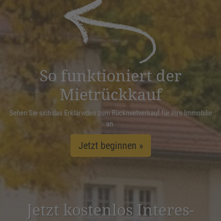
powered by
Usercentrics Consent
Management Platform
&
eRecht24
So funktioniert der
Mietrückkauf
Sehen Sie sich das Erklärvideo zum Rückmietverkauf für Ihre Immobilie
an.
Jetzt beginnen »
Jetzt kostenlos Inter­es­