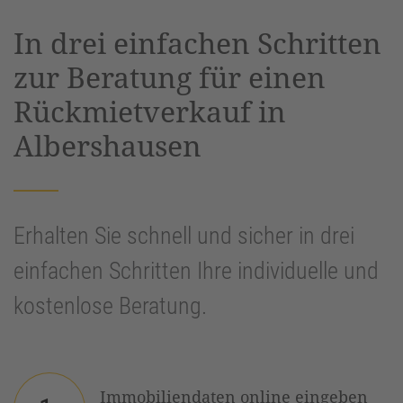
powered by
Usercentrics Consent
In drei einfachen Schritten
Management Platform
&
eRecht24
zur Beratung für einen
Rückmietverkauf in
Albershausen
Erhalten Sie schnell und sicher in drei
einfachen Schritten Ihre individuelle und
kostenlose Beratung.
Immobiliendaten online eingeben