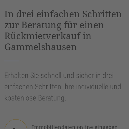
powered by
Usercentrics Consent
In drei einfachen Schritten
Management Platform
&
eRecht24
zur Beratung für einen
Rückmietverkauf in
Gammelshausen
Erhalten Sie schnell und sicher in drei
einfachen Schritten Ihre individuelle und
kostenlose Beratung.
Immobiliendaten online eingeben