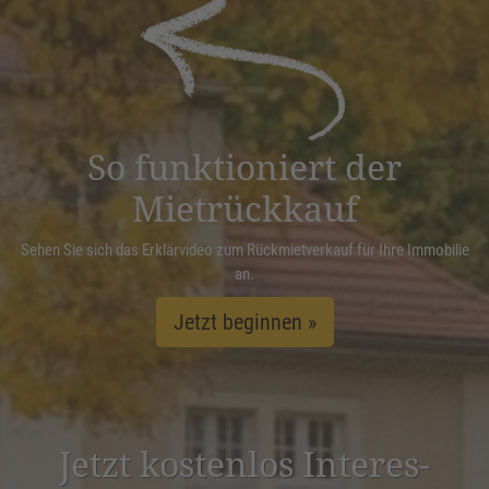
powered by
Usercentrics Consent
Management Platform
&
eRecht24
So funktioniert der
Mietrückkauf
Sehen Sie sich das Erklärvideo zum Rückmietverkauf für Ihre Immobilie
an.
Jetzt beginnen »
Jetzt kostenlos Inter­es­