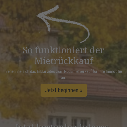
Akzeptieren
powered by
Usercentrics Consent
Management Platform
&
eRecht24
So funktioniert der
Mietrückkauf
Sehen Sie sich das Erklärvideo zum Rückmietverkauf für Ihre Immobilie
an.
Jetzt beginnen »
Jetzt kostenlos Inter­es­