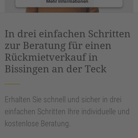
Mehr Informationen
Akzeptieren
powered by
Usercentrics Consent
In drei einfachen Schritten
Management Platform
&
eRecht24
zur Beratung für einen
Rückmietverkauf in
Bissingen an der Teck
Erhalten Sie schnell und sicher in drei
einfachen Schritten Ihre individuelle und
kostenlose Beratung.