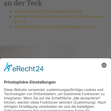
an der Teck
Rückmietverkauf in 73266 Bissingen an der Teck
Immobilie verkaufen und wohnen bleiben in 73266 Bissingen an
der Teck
Immobilienverkauf im Alter in 73266 Bissingen an der Teck
Haus oder Wohnung
verkaufen und darin
wohnen bleiben
Verkaufen Sie Ihr Haus oder Ihre
Eigen­tums­woh­nung und bleiben Sie
darin wohnen.