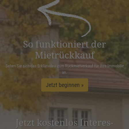
powered by
Usercentrics Consent
Management Platform
&
eRecht24
So funktioniert der
Mietrückkauf
Sehen Sie sich das Erklärvideo zum Rückmietverkauf für Ihre Immobilie
an.
Jetzt beginnen »
Jetzt kostenlos Inter­es­