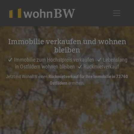
1
Immobilie verkaufen und wohnen
bleiben
Immobilie zum Höchstpreis verkaufen
Lebenslang
in Ostfildern wohnen bleiben
Rückmietverkauf
Jetzt mit WohnBW einen
Rückmietverkauf für Ihre Immobilie in 73760
Ostfildern
ermitteln.