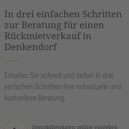
powered by
Usercentrics Consent
In drei einfachen Schritten
Management Platform
&
eRecht24
zur Beratung für einen
Rückmietverkauf in
Denkendorf
Erhalten Sie schnell und sicher in drei
einfachen Schritten Ihre individuelle und
kostenlose Beratung.
Immobiliendaten online eingeben