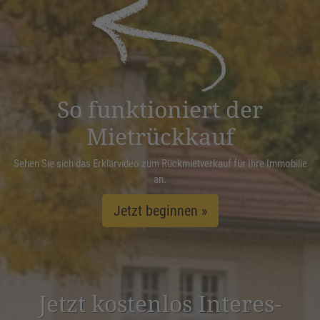
powered by
Usercentrics Consent
Management Platform
&
eRecht24
So funktioniert der
Mietrückkauf
Sehen Sie sich das Erklärvideo zum Rückmietverkauf für Ihre Immobilie
an.
Jetzt beginnen »
Jetzt kostenlos Inter­es­