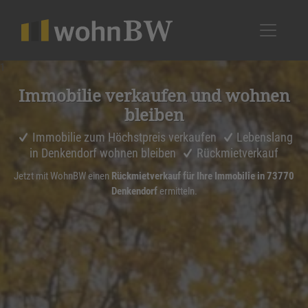
1
Immobilie verkaufen und wohnen
bleiben
Immobilie zum Höchstpreis verkaufen
Lebenslang
in Denkendorf wohnen bleiben
Rückmietverkauf
Jetzt mit WohnBW einen
Rückmietverkauf für Ihre Immobilie in 73770
Denkendorf
ermitteln.