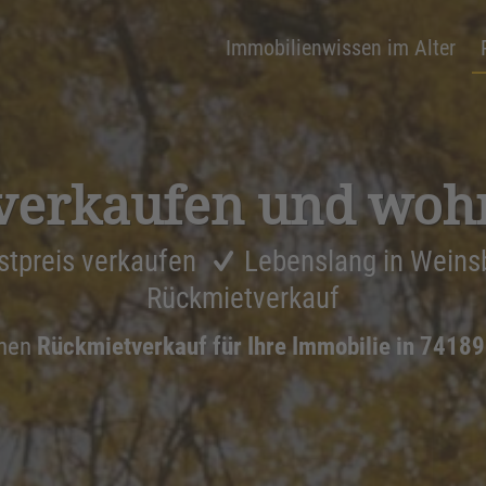
Immobilienwissen im Alter
verkaufen und woh
stpreis verkaufen
Lebenslang in Weins
Rückmietverkauf
inen
Rückmietverkauf für Ihre Immobilie in 7418