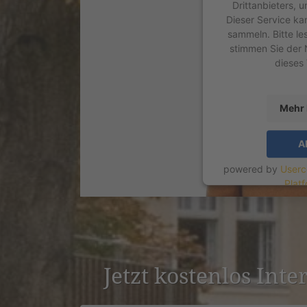
Drittanbieters, 
Dieser Service ka
sammeln. Bitte le
stimmen Sie der 
dieses
Mehr 
A
powered by
Userc
Plat
Jetzt kostenlos Int