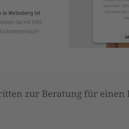
sammeln. Bitt
stimmen Sie 
 in Weinsberg ist
di
itteln Sie mit Hilfe
 Rückmietverkaufs-
M
powered by
U
P
ritten zur Beratung für einen