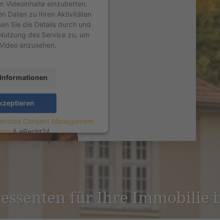
um Videoinhalte einzubetten.
nn Daten zu Ihren Aktivitäten
sen Sie die Details durch und
Nutzung des Service zu, um
 Video anzusehen.
Informationen
kzeptieren
entrics Consent Management
form
&
eRecht24
er­es­senten für Ihre Immobilie