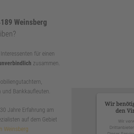
4189 Weinsberg
eiben?
nteressenten für einen
unverbindlich
zusammen.
obiliengutachtern,
n und Bankkaufleuten.
Wir benöti
r 30 Jahre Erfahrung am
den Vi
zialisten auf dem Gebiet
Wir ver
Drittanbiete
in Weinsberg
Dieser Servic