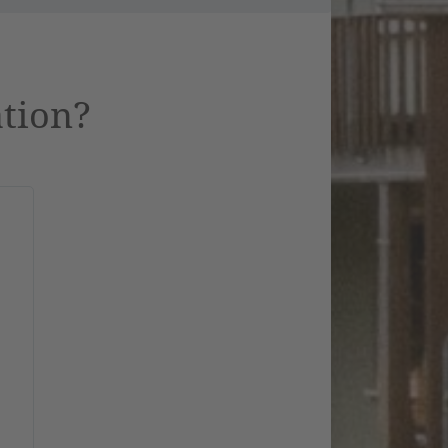
ation?