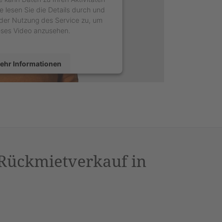
e lesen Sie die Details durch und
der Nutzung des Service zu, um
eses Video anzusehen.
ehr Informationen
Akzeptieren
sercentrics Consent Management
latform
&
eRecht24
 Rückmietverkauf in