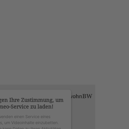
gen Ihre Zustimmung, um
meo-Service zu laden!
wenden einen Service eines
rs, um Videoinhalte einzubetten.
e kann Daten zu Ihren Aktivitäten