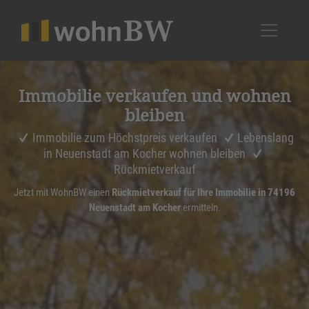
1
Immobilie verkaufen und wohnen
bleiben
Immobilie zum Höchstpreis verkaufen
Lebenslang
in Neuenstadt am Kocher wohnen bleiben
Rückmietverkauf
Jetzt mit WohnBW einen
Rückmietverkauf für Ihre Immobilie in 74196
Neuenstadt am Kocher
ermitteln.