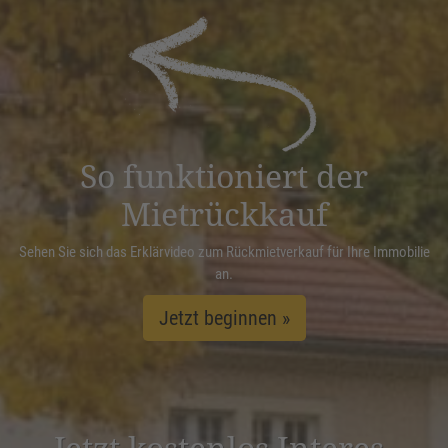
Akzeptieren
powered by
Usercentrics Consent
Management Platform
&
eRecht24
So funktioniert der
Mietrückkauf
Sehen Sie sich das Erklärvideo zum Rückmietverkauf für Ihre Immobilie
an.
Jetzt beginnen »
Jetzt kostenlos Inter­es­