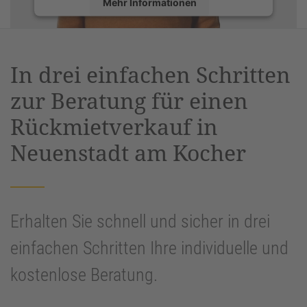
Mehr Informationen
Akzeptieren
powered by
Usercentrics Consent
In drei einfachen Schritten
Management Platform
&
eRecht24
zur Beratung für einen
Rückmietverkauf in
Neuenstadt am Kocher
Erhalten Sie schnell und sicher in drei
einfachen Schritten Ihre individuelle und
kostenlose Beratung.