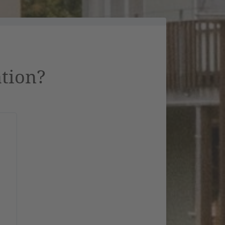
ation?