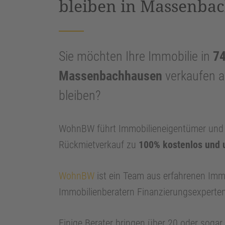
bleiben in Massenba
Sie möchten Ihre Immobilie in
7
Massenbachhausen
verkaufen a
bleiben?
WohnBW führt Immobilieneigentümer und I
Rückmietverkauf zu
100% kostenlos und 
WohnBW
ist ein Team aus erfahrenen Imm
Immobilienberatern Finanzierungsexperte
Einige Berater bringen über 20 oder soga