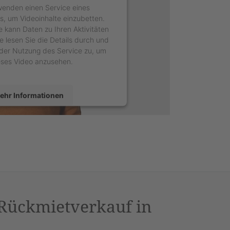
wenden einen Service eines
rs, um Videoinhalte einzubetten.
e kann Daten zu Ihren Aktivitäten
e lesen Sie die Details durch und
der Nutzung des Service zu, um
eses Video anzusehen.
ehr Informationen
Akzeptieren
sercentrics Consent Management
latform
&
eRecht24
 Rückmietverkauf in