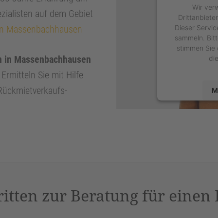
Wir ver
zialisten auf dem Gebiet
Drittanbiete
Dieser Servic
 in Massenbachhausen
sammeln. Bitt
stimmen Sie 
n in Massenbachhausen
di
Ermitteln Sie mit Hilfe
 Rückmietverkaufs-
M
powered by
U
P
ritten zur Beratung für einen