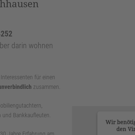
chhausen
4252
ber darin wohnen
nteressenten für einen
unverbindlich
zusammen.
obiliengutachtern,
n und Bankkaufleuten.
Wir benöti
den Vi
r 30 Jahre Erfahrung am