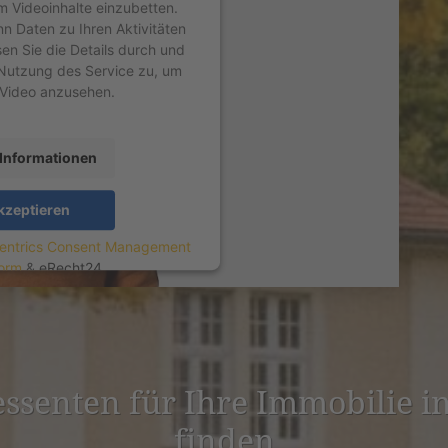
um Videoinhalte einzubetten.
nn Daten zu Ihren Aktivitäten
sen Sie die Details durch und
Nutzung des Service zu, um
 Video anzusehen.
Informationen
kzeptieren
entrics Consent Management
form
&
eRecht24
r­es­senten für Ihre Immobilie 
finden