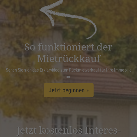
powered by
Usercentrics Consent
Management Platform
&
eRecht24
So funktioniert der
Mietrückkauf
Sehen Sie sich das Erklärvideo zum Rückmietverkauf für Ihre Immobilie
an.
Jetzt beginnen »
Jetzt kostenlos Inter­es­