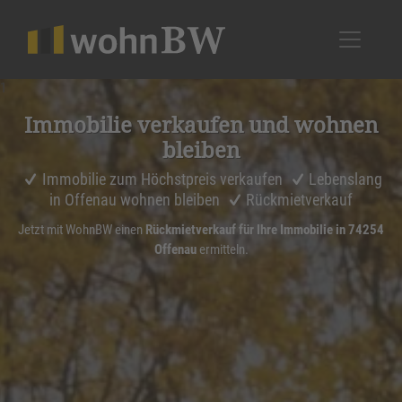
1
Immobilie verkaufen und wohnen
bleiben
Immobilie zum Höchstpreis verkaufen
Lebenslang
in Offenau wohnen bleiben
Rückmietverkauf
Jetzt mit WohnBW einen
Rückmietverkauf für Ihre Immobilie in 74254
Offenau
ermitteln.