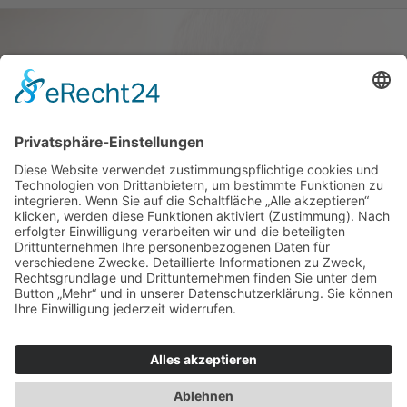
Haus oder Wohnung
verkaufen und darin
wohnen bleiben
Verkaufen Sie Ihr Haus oder Ihre
Eigen­tums­woh­nung und bleiben Sie
darin wohnen.
Jetzt Ermittlung starten »
Impressum
Datenschutz
Regional