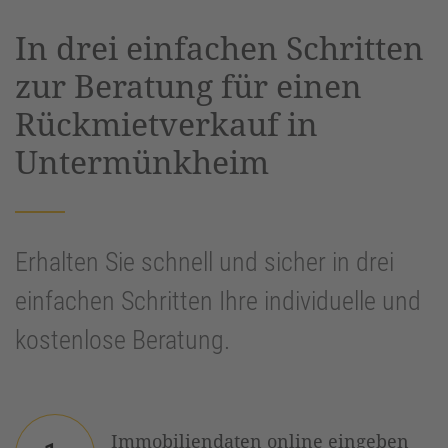
powered by
Usercentrics Consent
In drei einfachen Schritten
Management Platform
&
eRecht24
zur Beratung für einen
Rückmietverkauf in
Untermünkheim
Erhalten Sie schnell und sicher in drei
einfachen Schritten Ihre individuelle und
kostenlose Beratung.
Immobiliendaten online eingeben