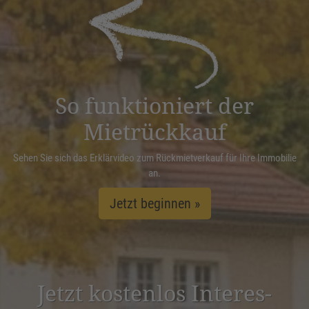
powered by
Usercentrics Consent
Management Platform
&
eRecht24
So funktioniert der
Mietrückkauf
Sehen Sie sich das Erklärvideo zum Rückmietverkauf für Ihre Immobilie
an.
Jetzt beginnen »
Jetzt kostenlos Inter­es­