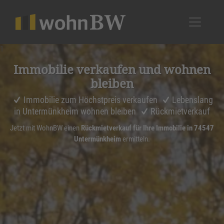
1
Immobilie verkaufen und wohnen
bleiben
Immobilie zum Höchstpreis verkaufen
Lebenslang
in Untermünkheim wohnen bleiben
Rückmietverkauf
Jetzt mit WohnBW einen
Rückmietverkauf für Ihre Immobilie in 74547
Untermünkheim
ermitteln.