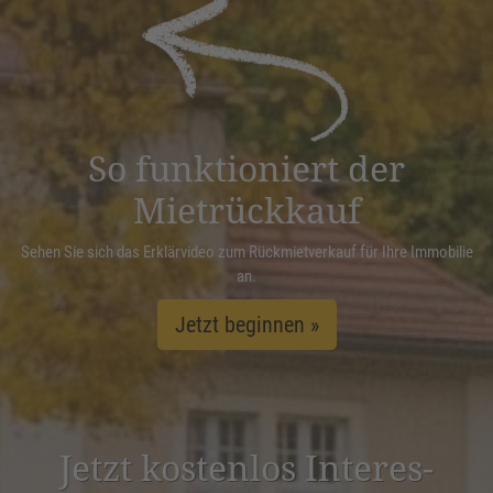
powered by
Usercentrics Consent
Management Platform
&
eRecht24
So funktioniert der
Mietrückkauf
Sehen Sie sich das Erklärvideo zum Rückmietverkauf für Ihre Immobilie
an.
Jetzt beginnen »
Jetzt kostenlos Inter­es­