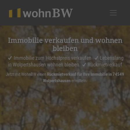
1
Immobilie verkaufen und wohnen
bleiben
Immobilie zum Höchstpreis verkaufen
Lebenslang
in Wolpertshausen wohnen bleiben
Rückmietverkauf
Jetzt mit WohnBW einen
Rückmietverkauf für Ihre Immobilie in 74549
Wolpertshausen
ermitteln.