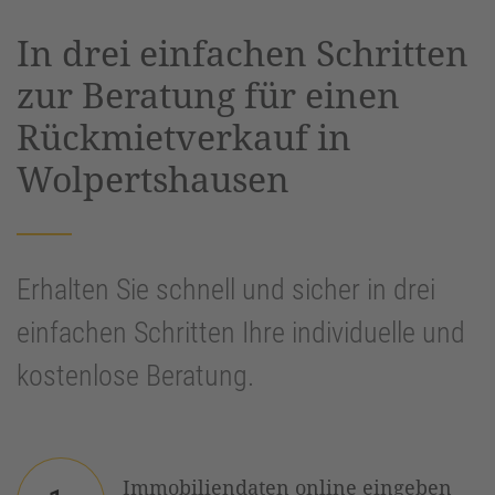
powered by
Usercentrics Consent
In drei einfachen Schritten
Management Platform
&
eRecht24
zur Beratung für einen
Rückmietverkauf in
Wolpertshausen
Erhalten Sie schnell und sicher in drei
einfachen Schritten Ihre individuelle und
kostenlose Beratung.
Immobiliendaten online eingeben