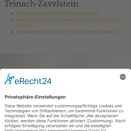
Teinach-Zavelstein
Rückmietverkauf in 75385 Bad Teinach-Zavelstein
Immobilie verkaufen und wohnen bleiben in 75385 Bad Teinach-
Zavelstein
Immobilienverkauf im Alter in 75385 Bad Teinach-Zavelstein
Haus oder Wohnung
verkaufen und darin
wohnen bleiben
Verkaufen Sie Ihr Haus oder Ihre
Eigen­tums­woh­nung und bleiben Sie
darin wohnen.