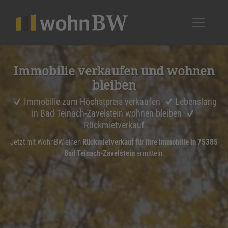
1
Immobilie verkaufen und wohnen
bleiben
Immobilie zum Höchstpreis verkaufen
Lebenslang
in Bad Teinach-Zavelstein wohnen bleiben
Rückmietverkauf
Jetzt mit WohnBW einen
Rückmietverkauf für Ihre Immobilie in 75385
Bad Teinach-Zavelstein
ermitteln.