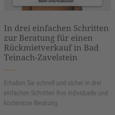
Mehr Informationen
Akzeptieren
powered by
Usercentrics Consent
In drei einfachen Schritten
Management Platform
&
eRecht24
zur Beratung für einen
Rückmietverkauf in Bad
Teinach-Zavelstein
Erhalten Sie schnell und sicher in drei
einfachen Schritten Ihre individuelle und
kostenlose Beratung.