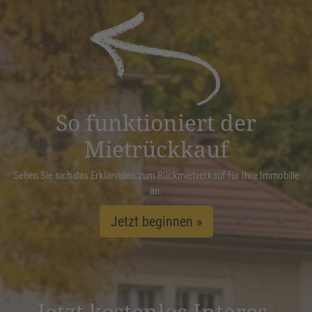
Akzeptieren
powered by
Usercentrics Consent
Management Platform
&
eRecht24
So funktioniert der
Mietrückkauf
Sehen Sie sich das Erklärvideo zum Rückmietverkauf für Ihre Immobilie
an.
Jetzt beginnen »
Jetzt kostenlos Inter­es­