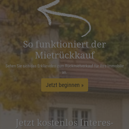
powered by
Usercentrics Consent
Management Platform
&
eRecht24
So funktioniert der
Mietrückkauf
Sehen Sie sich das Erklärvideo zum Rückmietverkauf für Ihre Immobilie
an.
Jetzt beginnen »
Jetzt kostenlos Inter­es­