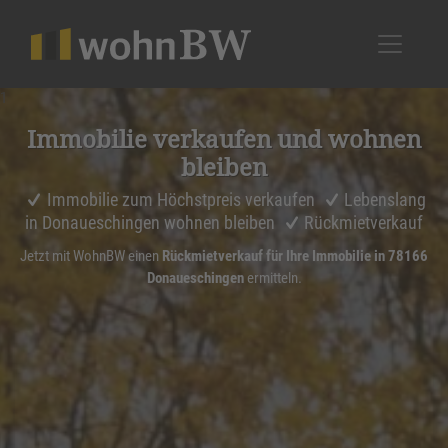
1
Immobilie verkaufen und wohnen
bleiben
Immobilie zum Höchstpreis verkaufen
Lebenslang
in Donaueschingen wohnen bleiben
Rückmietverkauf
Jetzt mit WohnBW einen
Rückmietverkauf für Ihre Immobilie in 78166
Donaueschingen
ermitteln.