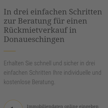
powered by
Usercentrics Consent
In drei einfachen Schritten
Management Platform
&
eRecht24
zur Beratung für einen
Rückmietverkauf in
Donaueschingen
Erhalten Sie schnell und sicher in drei
einfachen Schritten Ihre individuelle und
kostenlose Beratung.
Immobiliendaten online eingeben