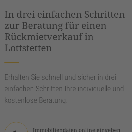
powered by
Usercentrics Consent
In drei einfachen Schritten
Management Platform
&
eRecht24
zur Beratung für einen
Rückmietverkauf in
Lottstetten
Erhalten Sie schnell und sicher in drei
einfachen Schritten Ihre individuelle und
kostenlose Beratung.
Immobiliendaten online eingeben