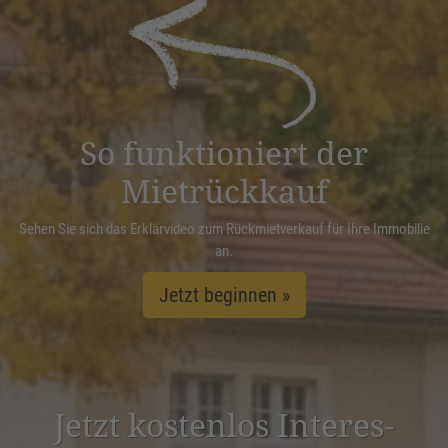
powered by
Usercentrics Consent
Management Platform
&
eRecht24
So funktioniert der
Mietrückkauf
Sehen Sie sich das Erklärvideo zum Rückmietverkauf für Ihre Immobilie
an.
Jetzt beginnen »
Jetzt kostenlos Inter­es­