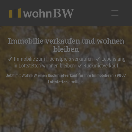
1
Immobilie verkaufen und wohnen
bleiben
Immobilie zum Höchstpreis verkaufen
Lebenslang
in Lottstetten wohnen bleiben
Rückmietverkauf
Jetzt mit WohnBW einen
Rückmietverkauf für Ihre Immobilie in 79807
Lottstetten
ermitteln.