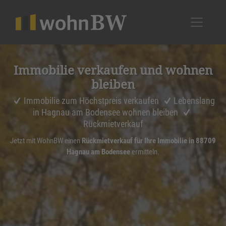
1
Immobilie verkaufen und wohnen
bleiben
Immobilie zum Höchstpreis verkaufen
Lebenslang
in Hagnau am Bodensee wohnen bleiben
Rückmietverkauf
Jetzt mit WohnBW einen
Rückmietverkauf für Ihre Immobilie in 88709
Hagnau am Bodensee
ermitteln.