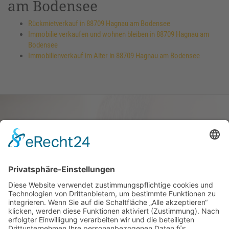
am Bodensee
Rückmietverkauf in 88709 Hagnau am Bodensee
Immobilie verkaufen und wohnen bleiben in 88709 Hagnau am
Bodensee
Immobilienverkauf im Alter in 88709 Hagnau am Bodensee
Haus oder Wohnung
verkaufen und darin
wohnen bleiben
Verkaufen Sie Ihr Haus oder Ihre
Eigen­tums­woh­nung und bleiben Sie
darin wohnen.