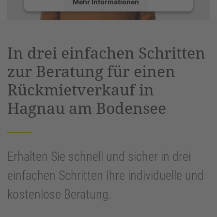
Mehr Informationen
Akzeptieren
powered by
Usercentrics Consent
In drei einfachen Schritten
Management Platform
&
eRecht24
zur Beratung für einen
Rückmietverkauf in
Hagnau am Bodensee
Erhalten Sie schnell und sicher in drei
einfachen Schritten Ihre individuelle und
kostenlose Beratung.