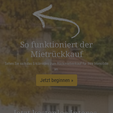
Akzeptieren
powered by
Usercentrics Consent
Management Platform
&
eRecht24
So funktioniert der
Mietrückkauf
Sehen Sie sich das Erklärvideo zum Rückmietverkauf für Ihre Immobilie
an.
Jetzt beginnen »
Jetzt kostenlos Inter­es­