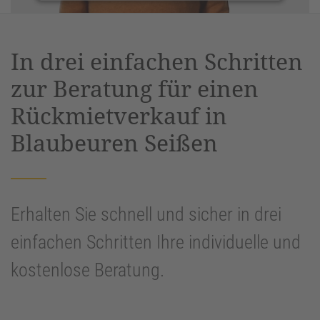
Akzeptieren
powered by
Usercentrics Consent
In drei einfachen Schritten
Management Platform
&
eRecht24
zur Beratung für einen
Rückmietverkauf in
Blaubeuren Seißen
Erhalten Sie schnell und sicher in drei
einfachen Schritten Ihre individuelle und
kostenlose Beratung.