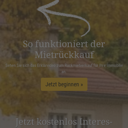
powered by
Usercentrics Consent
Management Platform
&
eRecht24
So funktioniert der
Mietrückkauf
Sehen Sie sich das Erklärvideo zum Rückmietverkauf für Ihre Immobilie
an.
Jetzt beginnen »
Jetzt kostenlos Inter­es­