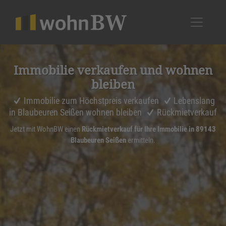
1
Immobilie verkaufen und wohnen
bleiben
Immobilie zum Höchstpreis verkaufen
Lebenslang
in Blaubeuren Seißen wohnen bleiben
Rückmietverkauf
Jetzt mit WohnBW einen
Rückmietverkauf für Ihre Immobilie in 89143
Blaubeuren Seißen
ermitteln.