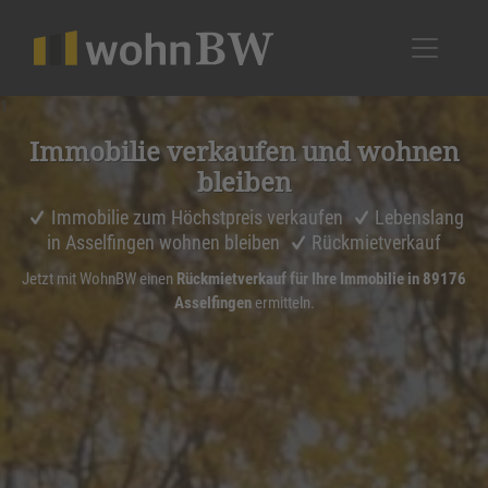
1
Immobilie verkaufen und wohnen
bleiben
Immobilie zum Höchstpreis verkaufen
Lebenslang
in Asselfingen wohnen bleiben
Rückmietverkauf
Jetzt mit WohnBW einen
Rückmietverkauf für Ihre Immobilie in 89176
Asselfingen
ermitteln.