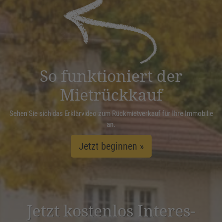
powered by
Usercentrics Consent
Management Platform
&
eRecht24
So funktioniert der
Mietrückkauf
Sehen Sie sich das Erklärvideo zum Rückmietverkauf für Ihre Immobilie
an.
Jetzt beginnen »
Jetzt kostenlos Inter­es­