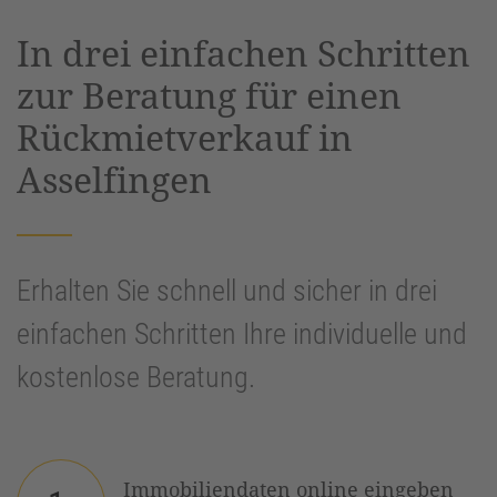
powered by
Usercentrics Consent
In drei einfachen Schritten
Management Platform
&
eRecht24
zur Beratung für einen
Rückmietverkauf in
Asselfingen
Erhalten Sie schnell und sicher in drei
einfachen Schritten Ihre individuelle und
kostenlose Beratung.
Immobiliendaten online eingeben