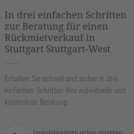
powered by
Usercentrics Consent
In drei einfachen Schritten
Management Platform
&
eRecht24
zur Beratung für einen
Rückmietverkauf in
Stuttgart Stuttgart-West
Erhalten Sie schnell und sicher in drei
einfachen Schritten Ihre individuelle und
kostenlose Beratung.
Immobiliendaten online eingeben