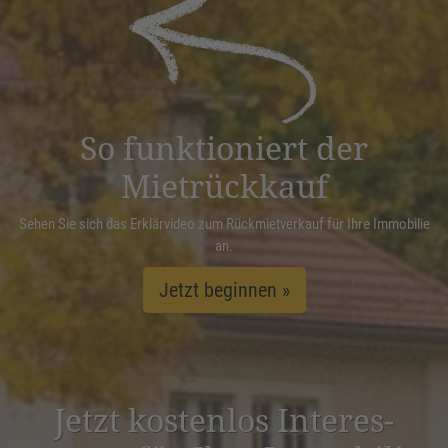
powered by
Usercentrics Consent
Management Platform
&
eRecht24
So funktioniert der
Mietrückkauf
Sehen Sie sich das Erklärvideo zum Rückmietverkauf für Ihre Immobilie
an.
Jetzt beginnen »
Jetzt kostenlos Inter­es­