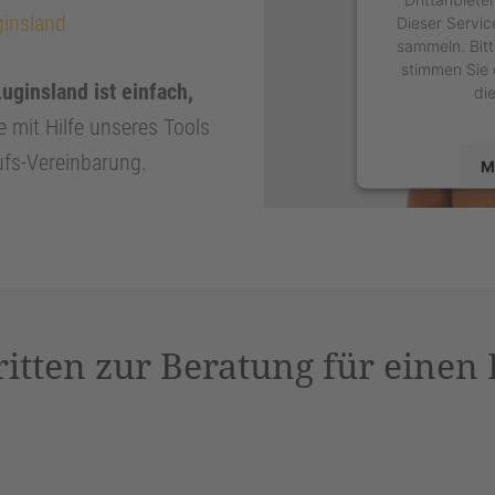
ginsland
Dieser Servic
sammeln. Bitt
stimmen Sie 
uginsland ist einfach,
di
e mit Hilfe unseres Tools
ufs-Vereinbarung.
M
powered by
U
P
ritten zur Beratung für einen