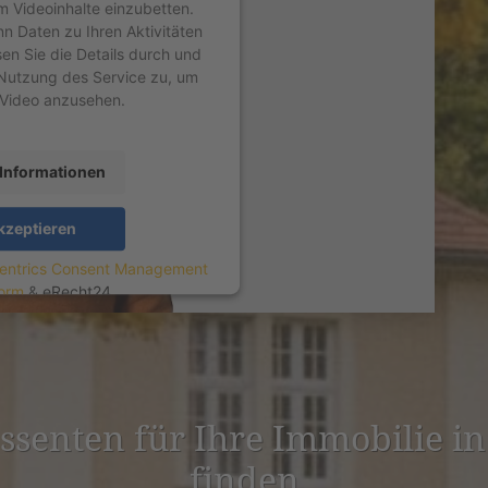
um Videoinhalte einzubetten.
nn Daten zu Ihren Aktivitäten
sen Sie die Details durch und
Nutzung des Service zu, um
 Video anzusehen.
Informationen
kzeptieren
entrics Consent Management
form
&
eRecht24
­es­senten für Ihre Immobilie in
finden