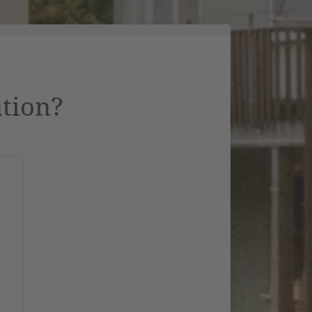
ation?