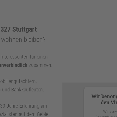
327 Stuttgart
n wohnen bleiben?
nteressenten für einen
unverbindlich
zusammen.
obiliengutachtern,
n und Bankkaufleuten.
Wir benöti
den Vi
r 30 Jahre Erfahrung am
Wir ver
zialisten auf dem Gebiet
Drittanbiete