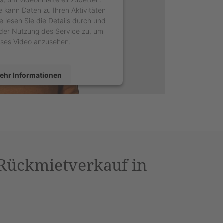
e kann Daten zu Ihren Aktivitäten
e lesen Sie die Details durch und
der Nutzung des Service zu, um
eses Video anzusehen.
ehr Informationen
Akzeptieren
sercentrics Consent Management
latform
&
eRecht24
 Rückmietverkauf in