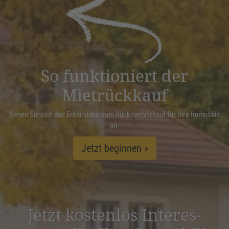
powered by
Usercentrics Consent
Management Platform
&
eRecht24
So funktioniert der
Mietrückkauf
Sehen Sie sich das Erklärvideo zum Rückmietverkauf für Ihre Immobilie
an.
Jetzt beginnen »
Jetzt kostenlos Inter­es­