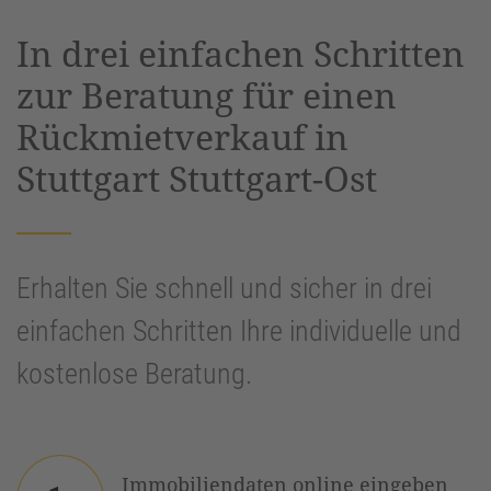
powered by
Usercentrics Consent
In drei einfachen Schritten
Management Platform
&
eRecht24
zur Beratung für einen
Rückmietverkauf in
Stuttgart Stuttgart-Ost
Erhalten Sie schnell und sicher in drei
einfachen Schritten Ihre individuelle und
kostenlose Beratung.
Immobiliendaten online eingeben