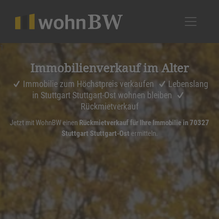
1
Immobi­li­en­ver­kauf im Alter
Immobilie zum Höchstpreis verkaufen
Lebenslang
in Stuttgart Stuttgart-Ost wohnen bleiben
Rückmietverkauf
Jetzt mit WohnBW einen
Rückmietverkauf für Ihre Immobilie in 70327
Stuttgart Stuttgart-Ost
ermitteln.