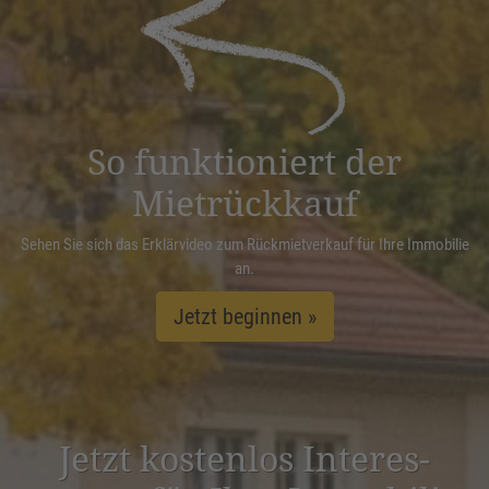
powered by
Usercentrics Consent
Management Platform
&
eRecht24
So funktioniert der
Mietrückkauf
Sehen Sie sich das Erklärvideo zum Rückmietverkauf für Ihre Immobilie
an.
Jetzt beginnen »
Jetzt kostenlos Inter­es­