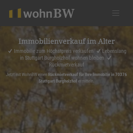
1
Immobi­li­en­ver­kauf im Alter
Immobilie zum Höchstpreis verkaufen
Lebenslang
in Stuttgart Burgholzhof wohnen bleiben
Rückmietverkauf
Jetzt mit WohnBW einen
Rückmietverkauf für Ihre Immobilie in 70376
Stuttgart Burgholzhof
ermitteln.