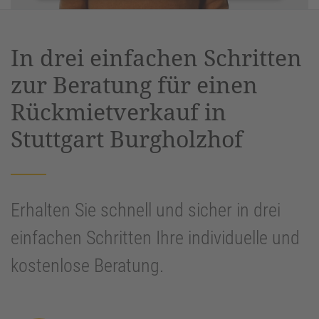
Akzeptieren
powered by
Usercentrics Consent
In drei einfachen Schritten
Management Platform
&
eRecht24
zur Beratung für einen
Rückmietverkauf in
Stuttgart Burgholzhof
Erhalten Sie schnell und sicher in drei
einfachen Schritten Ihre individuelle und
kostenlose Beratung.