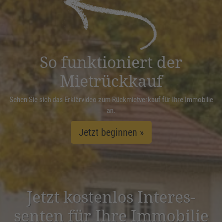
Management Platform
&
eRecht24
So funktioniert der
Mietrückkauf
Sehen Sie sich das Erklärvideo zum Rückmietverkauf für Ihre Immobilie
an.
Jetzt beginnen »
Jetzt kostenlos Inter­es­
senten für Ihre Immobilie