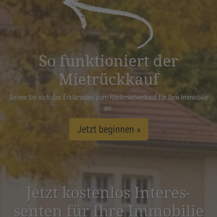
Management Platform
&
eRecht24
So funktioniert der
Mietrückkauf
Sehen Sie sich das Erklärvideo zum Rückmietverkauf für Ihre Immobilie
an.
Jetzt beginnen »
Jetzt kostenlos Inter­es­
senten für Ihre Immobilie