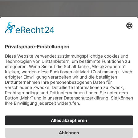
Haus oder Wohnung
verkaufen und darin
wohnen bleiben
Verkaufen Sie Ihr Haus oder Ihre
Eigen­tums­woh­nung und bleiben Sie
darin wohnen.
Jetzt Ermittlung starten »
Impressum
Datenschutz
Regional