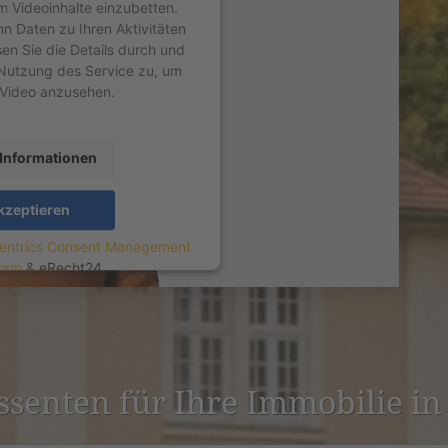
um Videoinhalte einzubetten.
nn Daten zu Ihren Aktivitäten
sen Sie die Details durch und
Nutzung des Service zu, um
 Video anzusehen.
Informationen
kzeptieren
entrics Consent Management
form
&
eRecht24
­es­senten für Ihre Immobilie i