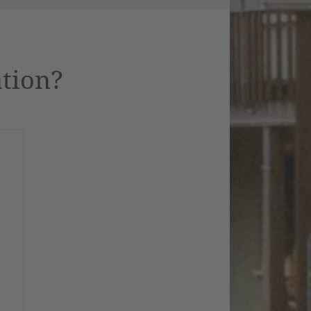
ation?