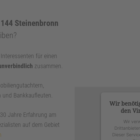
144 Steinenbronn
eiben?
nteressenten für einen
unverbindlich
zusammen.
obiliengutachtern,
n und Bankkaufleuten.
Wir benöti
den Vi
r 30 Jahre Erfahrung am
Wir ver
zialisten auf dem Gebiet
Drittanbiete
n
Dieser Servic