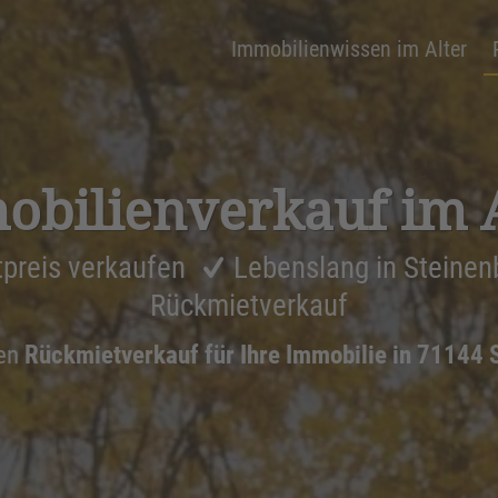
Immobilienwissen im Alter
bi­li­en­ver­kauf im 
preis verkaufen
Lebenslang in Steine
Rückmietverkauf
nen
Rückmietverkauf für Ihre Immobilie in 71144 