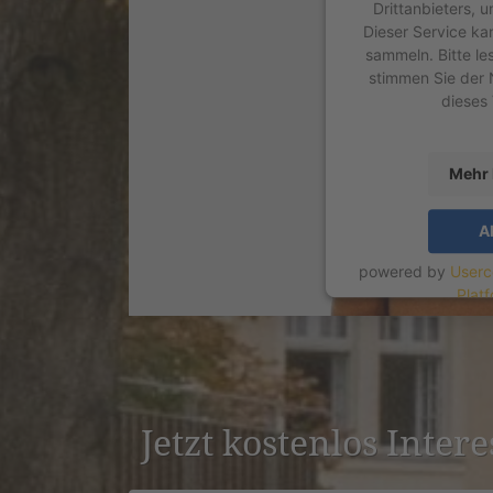
Drittanbieters, 
Dieser Service ka
sammeln. Bitte le
stimmen Sie der 
dieses
Mehr 
A
powered by
Userc
Plat
Jetzt kostenlos Inter