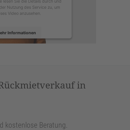
e lesen Sie die Details durch und
der Nutzung des Service zu, um
eses Video anzusehen.
ehr Informationen
Akzeptieren
sercentrics Consent Management
latform
&
eRecht24
 Rückmietverkauf in
und kostenlose Beratung.