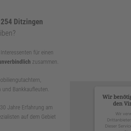
254 Ditzingen
eiben?
nteressenten für einen
unverbindlich
zusammen.
obiliengutachtern,
n und Bankkaufleuten.
Wir benöti
den Vi
r 30 Jahre Erfahrung am
Wir ver
zialisten auf dem Gebiet
Drittanbiete
Dieser Servic