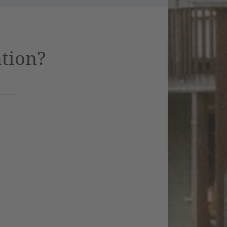
ation?