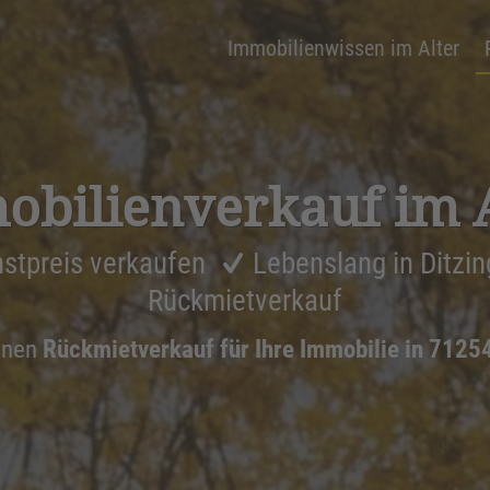
Immobilienwissen im Alter
bi­li­en­ver­kauf im 
stpreis verkaufen
Lebenslang in Ditzi
Rückmietverkauf
inen
Rückmietverkauf für Ihre Immobilie in 7125