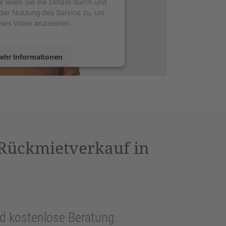
e lesen Sie die Details durch und
der Nutzung des Service zu, um
eses Video anzusehen.
ehr Informationen
Akzeptieren
sercentrics Consent Management
latform
&
eRecht24
 Rückmietverkauf in
und kostenlose Beratung.