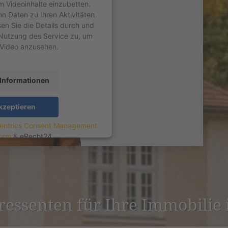
um Videoinhalte einzubetten.
nn Daten zu Ihren Aktivitäten
sen Sie die Details durch und
Nutzung des Service zu, um
 Video anzusehen.
Informationen
kzeptieren
entrics Consent Management
form
&
eRecht24
er­es­senten für Ihre Immobilie