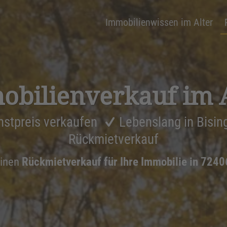
Immobilienwissen im Alter
bi­li­en­ver­kauf im 
stpreis verkaufen
Lebenslang in Bisi
Rückmietverkauf
einen
Rückmietverkauf für Ihre Immobilie in 7240