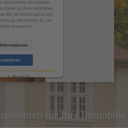
um Videoinhalte einzubetten.
nn Daten zu Ihren Aktivitäten
sen Sie die Details durch und
Nutzung des Service zu, um
 Video anzusehen.
Informationen
kzeptieren
entrics Consent Management
form
&
eRecht24
er­es­senten für Ihre Immobili