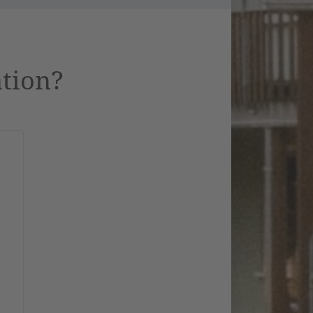
ation?