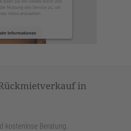
e lesen Sie die Details durch und
der Nutzung des Service zu, um
eses Video anzusehen.
ehr Informationen
Akzeptieren
sercentrics Consent Management
latform
&
eRecht24
 Rückmietverkauf in
und kostenlose Beratung.