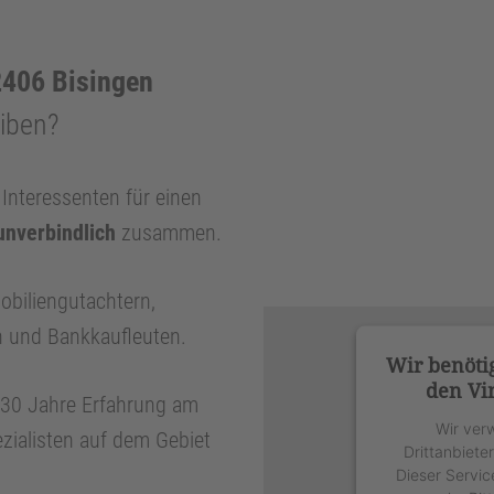
406 Bisingen
eiben?
nteressenten für einen
unverbindlich
zusammen.
obiliengutachtern,
n und Bankkaufleuten.
Wir benöti
den Vi
r 30 Jahre Erfahrung am
Wir ver
zialisten auf dem Gebiet
Drittanbiete
Dieser Servic