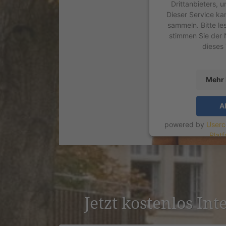
Drittanbieters, 
Dieser Service ka
sammeln. Bitte le
stimmen Sie der 
dieses
Mehr 
A
powered by
Userc
Plat
Jetzt kostenlos Int