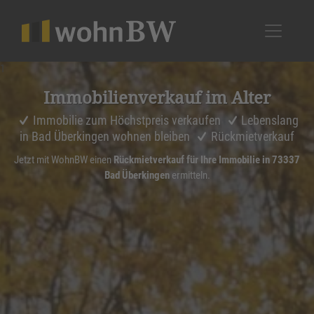
1
Immobi­li­en­ver­kauf im Alter
Immobilie zum Höchstpreis verkaufen
Lebenslang
in Bad Überkingen wohnen bleiben
Rückmietverkauf
Jetzt mit WohnBW einen
Rückmietverkauf für Ihre Immobilie in 73337
Bad Überkingen
ermitteln.