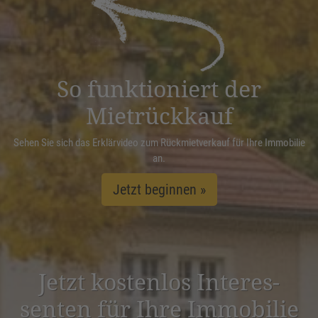
Management Platform
&
eRecht24
So funktioniert der
Mietrückkauf
Sehen Sie sich das Erklärvideo zum Rückmietverkauf für Ihre Immobilie
an.
Jetzt beginnen »
Jetzt kostenlos Inter­es­
senten für Ihre Immobilie