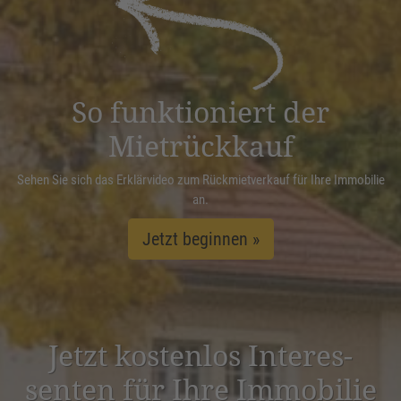
Management Platform
&
eRecht24
So funktioniert der
Mietrückkauf
Sehen Sie sich das Erklärvideo zum Rückmietverkauf für Ihre Immobilie
an.
Jetzt beginnen »
Jetzt kostenlos Inter­es­
senten für Ihre Immobilie