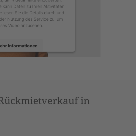
e kann Daten zu Ihren Aktivitäten
e lesen Sie die Details durch und
der Nutzung des Service zu, um
eses Video anzusehen.
ehr Informationen
Akzeptieren
sercentrics Consent Management
latform
&
eRecht24
 Rückmietverkauf in