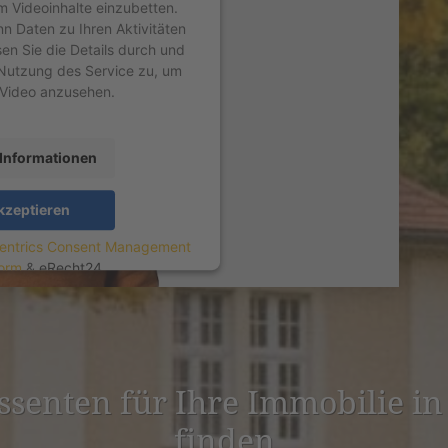
um Videoinhalte einzubetten.
nn Daten zu Ihren Aktivitäten
sen Sie die Details durch und
Nutzung des Service zu, um
 Video anzusehen.
Informationen
kzeptieren
entrics Consent Management
form
&
eRecht24
­es­senten für Ihre Immobilie 
finden