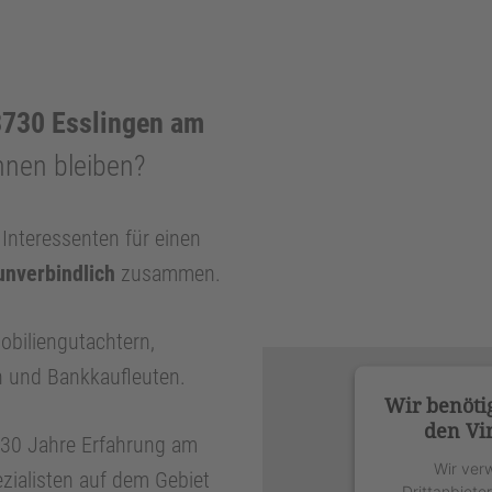
730 Esslingen am
hnen bleiben?
nteressenten für einen
unverbindlich
zusammen.
obiliengutachtern,
n und Bankkaufleuten.
Wir benöti
den Vi
r 30 Jahre Erfahrung am
Wir ver
zialisten auf dem Gebiet
Drittanbiete