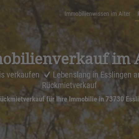
Immobilienwissen im Alter
bi­li­en­ver­kauf im 
is verkaufen
Lebenslang in Esslingen 
Rückmietverkauf
ückmietverkauf für Ihre Immobilie in 73730 Ess