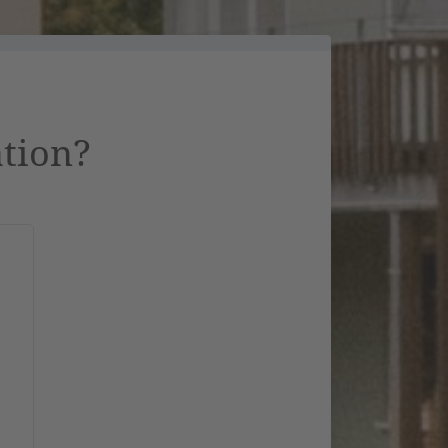
ation?