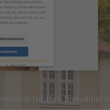
um Videoinhalte einzubetten.
nn Daten zu Ihren Aktivitäten
sen Sie die Details durch und
Nutzung des Service zu, um
 Video anzusehen.
Informationen
kzeptieren
entrics Consent Management
form
&
eRecht24
­es­senten für Ihre Immobilie 