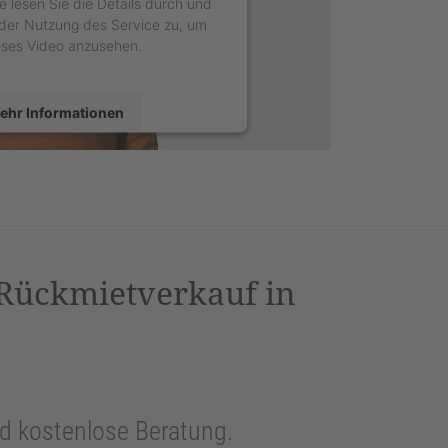
e lesen Sie die Details durch und
der Nutzung des Service zu, um
eses Video anzusehen.
ehr Informationen
Akzeptieren
sercentrics Consent Management
latform
&
eRecht24
 Rückmietverkauf in
und kostenlose Beratung.