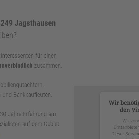
249 Jagsthausen
eiben?
nteressenten für einen
unverbindlich
zusammen.
obiliengutachtern,
n und Bankkaufleuten.
Wir benöti
den Vi
r 30 Jahre Erfahrung am
Wir ver
zialisten auf dem Gebiet
Drittanbiete
n
Dieser Servic