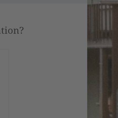
ation?