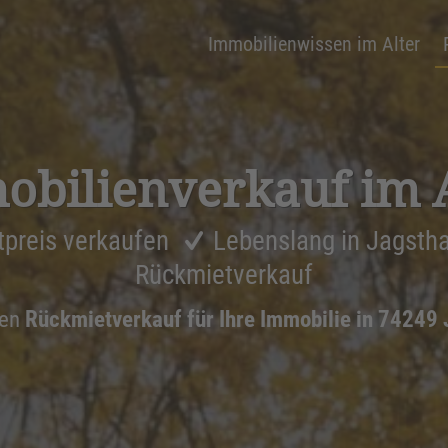
Immobilienwissen im Alter
bi­li­en­ver­kauf im 
tpreis verkaufen
Lebenslang in Jagsth
Rückmietverkauf
nen
Rückmietverkauf für Ihre Immobilie in 74249