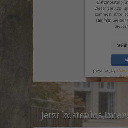
Drittanbieters, 
Dieser Service ka
sammeln. Bitte le
stimmen Sie der 
dieses
Mehr 
A
powered by
Userc
Plat
Jetzt kostenlos Inter