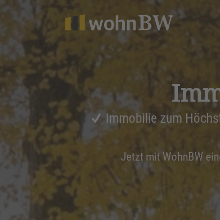
1
Immo
Immobilie zum Höchs
Jetzt mit WohnBW ei