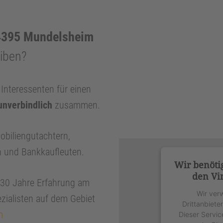
4395 Mundelsheim
eiben?
nteressenten für einen
unverbindlich
zusammen.
obiliengutachtern,
n und Bankkaufleuten.
Wir benöti
den Vi
r 30 Jahre Erfahrung am
Wir ver
zialisten auf dem Gebiet
Drittanbiete
m
Dieser Servic