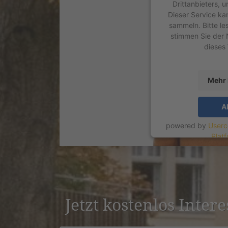
Drittanbieters, 
Dieser Service ka
sammeln. Bitte le
stimmen Sie der 
dieses
Mehr 
A
powered by
Userc
Plat
Jetzt kostenlos Inter