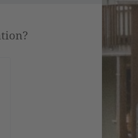
ation?