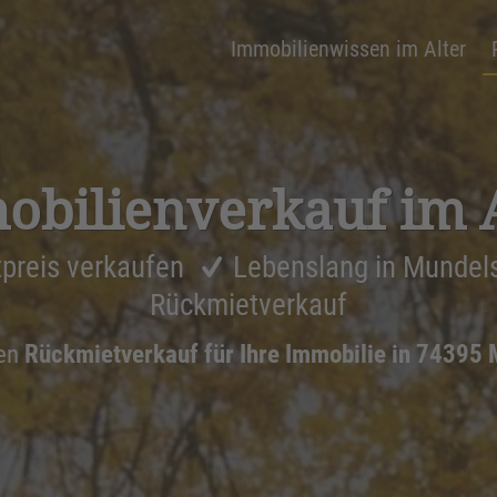
Immobilienwissen im Alter
bi­li­en­ver­kauf im 
preis verkaufen
Lebenslang in Mundel
Rückmietverkauf
nen
Rückmietverkauf für Ihre Immobilie in 74395