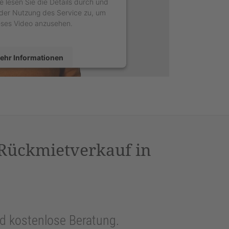
e lesen Sie die Details durch und
der Nutzung des Service zu, um
eses Video anzusehen.
ehr Informationen
Akzeptieren
sercentrics Consent Management
latform
&
eRecht24
 Rückmietverkauf in
und kostenlose Beratung.