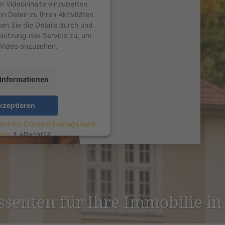
um Videoinhalte einzubetten.
nn Daten zu Ihren Aktivitäten
sen Sie die Details durch und
Nutzung des Service zu, um
 Video anzusehen.
Informationen
kzeptieren
entrics Consent Management
form
&
eRecht24
­es­senten für Ihre Immobilie 