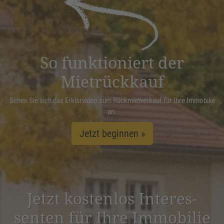
Management Platform
&
eRecht24
So funktioniert der
Mietrückkauf
Sehen Sie sich das Erklärvideo zum Rückmietverkauf für Ihre Immobilie
an.
Jetzt beginnen »
Jetzt kostenlos Inter­es­
senten für Ihre Immobilie