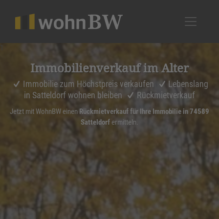
1
Immobi­li­en­ver­kauf im Alter
Immobilie zum Höchstpreis verkaufen
Lebenslang
in Satteldorf wohnen bleiben
Rückmietverkauf
Jetzt mit WohnBW einen
Rückmietverkauf für Ihre Immobilie in 74589
Satteldorf
ermitteln.