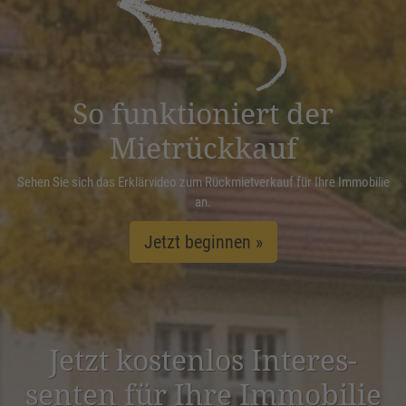
Management Platform
&
eRecht24
So funktioniert der
Mietrückkauf
Sehen Sie sich das Erklärvideo zum Rückmietverkauf für Ihre Immobilie
an.
Jetzt beginnen »
Jetzt kostenlos Inter­es­
senten für Ihre Immobilie