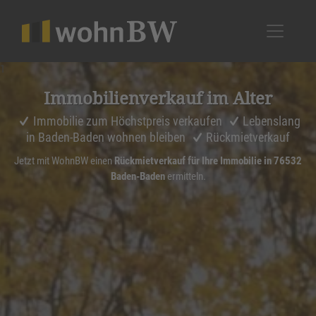
1
Immobi­li­en­ver­kauf im Alter
Immobilie zum Höchstpreis verkaufen
Lebenslang
in Baden-Baden wohnen bleiben
Rückmietverkauf
Jetzt mit WohnBW einen
Rückmietverkauf für Ihre Immobilie in 76532
Baden-Baden
ermitteln.