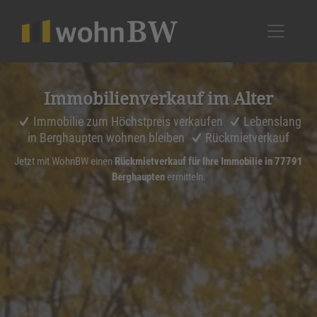
1
Immobi­li­en­ver­kauf im Alter
Immobilie zum Höchstpreis verkaufen
Lebenslang
in Berghaupten wohnen bleiben
Rückmietverkauf
Jetzt mit WohnBW einen
Rückmietverkauf für Ihre Immobilie in 77791
Berghaupten
ermitteln.