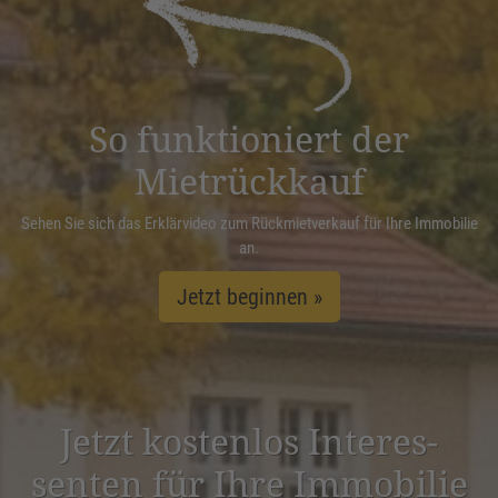
Management Platform
&
eRecht24
So funktioniert der
Mietrückkauf
Sehen Sie sich das Erklärvideo zum Rückmietverkauf für Ihre Immobilie
an.
Jetzt beginnen »
Jetzt kostenlos Inter­es­
senten für Ihre Immobilie