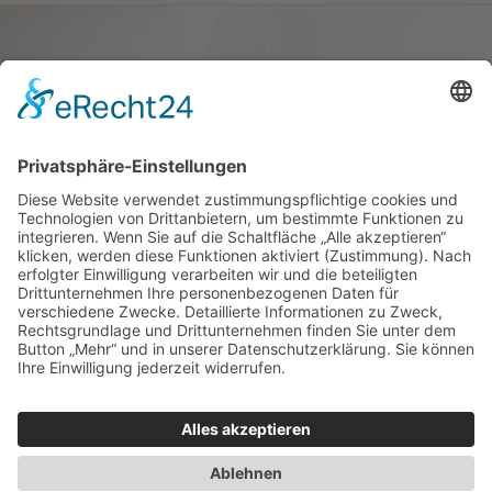
Haus oder Wohnung
verkaufen und darin
wohnen bleiben
Verkaufen Sie Ihr Haus oder Ihre
Eigen­tums­woh­nung und bleiben Sie
darin wohnen.
Jetzt Ermittlung starten »
Impressum
Datenschutz
Regional