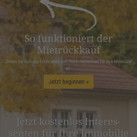
Management Platform
&
eRecht24
So funktioniert der
Mietrückkauf
Sehen Sie sich das Erklärvideo zum Rückmietverkauf für Ihre Immobilie
an.
Jetzt beginnen »
Jetzt kostenlos Inter­es­
senten für Ihre Immobilie