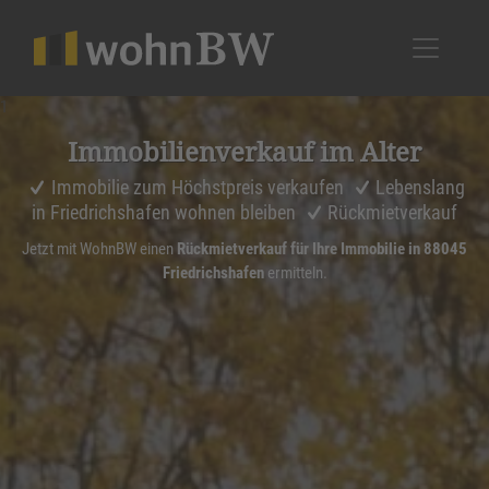
1
Immobi­li­en­ver­kauf im Alter
Immobilie zum Höchstpreis verkaufen
Lebenslang
in Friedrichshafen wohnen bleiben
Rückmietverkauf
Jetzt mit WohnBW einen
Rückmietverkauf für Ihre Immobilie in 88045
Friedrichshafen
ermitteln.