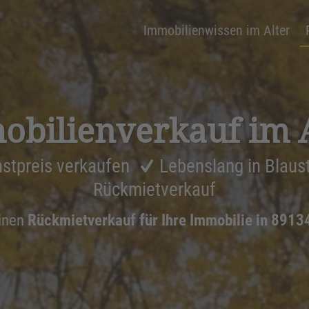
Immobilienwissen im Alter
bi­li­en­ver­kauf im 
stpreis verkaufen
Lebenslang in Blaus
Rückmietverkauf
inen
Rückmietverkauf für Ihre Immobilie in 8913