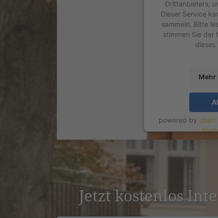
Drittanbieters, 
Dieser Service ka
sammeln. Bitte le
stimmen Sie der 
dieses
Mehr 
A
powered by
Userc
Plat
Jetzt kostenlos Int