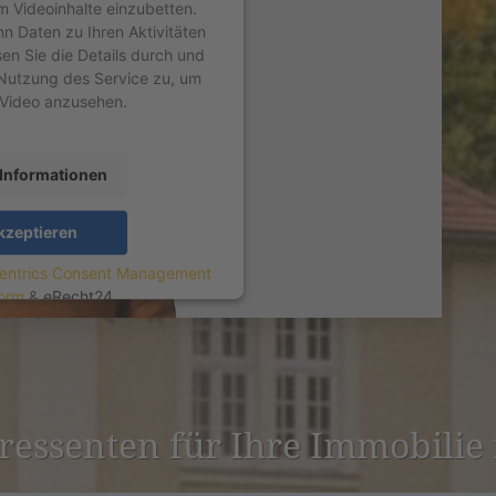
um Videoinhalte einzubetten.
nn Daten zu Ihren Aktivitäten
sen Sie die Details durch und
Nutzung des Service zu, um
 Video anzusehen.
Informationen
kzeptieren
entrics Consent Management
form
&
eRecht24
er­es­senten für Ihre Immobilie