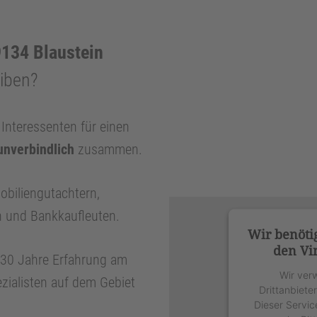
134 Blaustein
eiben?
nteressenten für einen
unverbindlich
zusammen.
obiliengutachtern,
n und Bankkaufleuten.
Wir benöti
den Vi
r 30 Jahre Erfahrung am
Wir ver
zialisten auf dem Gebiet
Drittanbiete
Dieser Servic