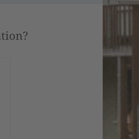
ation?