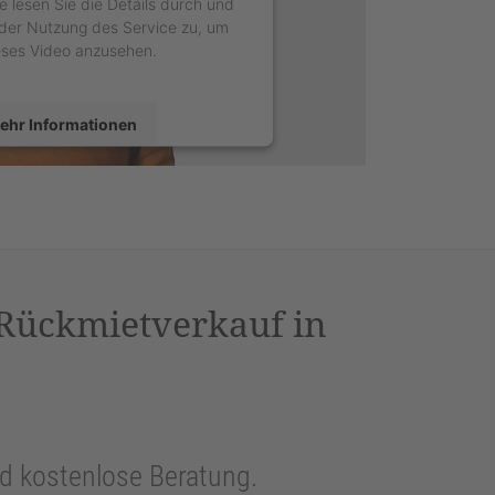
e lesen Sie die Details durch und
der Nutzung des Service zu, um
eses Video anzusehen.
ehr Informationen
Akzeptieren
sercentrics Consent Management
latform
&
eRecht24
 Rückmietverkauf in
und kostenlose Beratung.