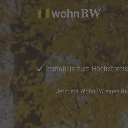
1
Immobilie zum Höchstprei
Jetzt mit WohnBW einen
Rü