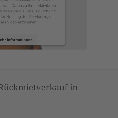
e kann Daten zu Ihren Aktivitäten
e lesen Sie die Details durch und
der Nutzung des Service zu, um
eses Video anzusehen.
ehr Informationen
Akzeptieren
sercentrics Consent Management
latform
&
eRecht24
 Rückmietverkauf in