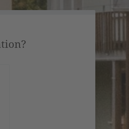
ation?