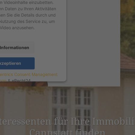
um Videoinhalte einzubetten.
nn Daten zu Ihren Aktivitäten
sen Sie die Details durch und
Nutzung des Service zu, um
 Video anzusehen.
Informationen
kzeptieren
entrics Consent Management
form
&
eRecht24
nter­es­senten für Ihre Immobili
Cannstatt finden