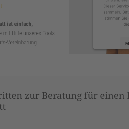
t
Dieser Servic
sammeln. Bitt
stimmen Sie 
tt ist einfach,
di
e mit Hilfe unseres Tools
ufs-Vereinbarung.
M
powered by
U
P
ritten zur Beratung für einen
tt