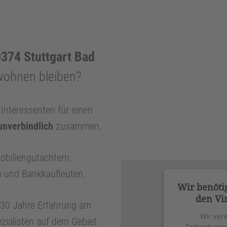
374 Stuttgart Bad
wohnen bleiben?
nteressenten für einen
unverbindlich
zusammen.
obiliengutachtern,
n und Bankkaufleuten.
Wir benöti
den Vi
r 30 Jahre Erfahrung am
Wir ver
zialisten auf dem Gebiet
Drittanbiete