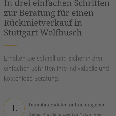
In drei einfachen Schritten
Management Platform
&
eRecht24
zur Beratung für einen
Rückmietverkauf in
Stuttgart Wolfbusch
Erhalten Sie schnell und sicher in drei
einfachen Schritten Ihre individuelle und
kostenlose Beratung.
Immobiliendaten online eingeben
1.
Geben Sie die relevanten Daten Ihrer