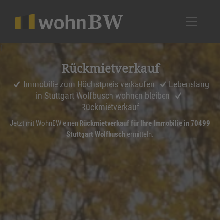
1
Rückmiet­ver­kauf
Immobilie zum Höchstpreis verkaufen
Lebenslang
in Stuttgart Wolfbusch wohnen bleiben
Rückmietverkauf
Jetzt mit WohnBW einen
Rückmietverkauf für Ihre Immobilie in 70499
Stuttgart Wolfbusch
ermitteln.