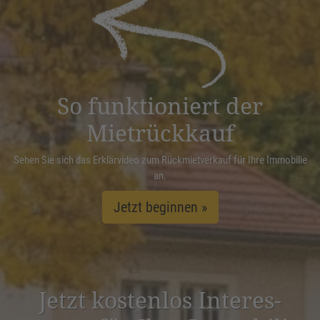
powered by
Usercentrics Consent
Management Platform
&
eRecht24
So funktioniert der
Mietrückkauf
Sehen Sie sich das Erklärvideo zum Rückmietverkauf für Ihre Immobilie
an.
Jetzt beginnen »
Jetzt kostenlos Inter­es­